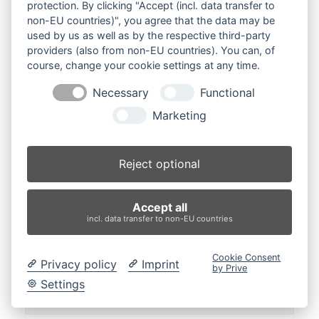
protection. By clicking "Accept (incl. data transfer to
non-EU countries)", you agree that the data may be
used by us as well as by the respective third-party
providers (also from non-EU countries). You can, of
Wohnen für Mutter und Kind Traunstein
course, change your cookie settings at any time.
„Haus am Triftweg“ Ein Angebot für Schwangere
Necessary
Functional
und Mütter ab 14 Jahren, wenn sie
Marketing
sozialpädagogische…
Reject optional
Accept all
incl. data transfer to non-EU countries
Wohnraum für Alle – WoFA
Cookie Consent
Privacy policy
Imprint
by Prive
Wohnen für Alle - Integration braucht ein
Settings
Zuhause.