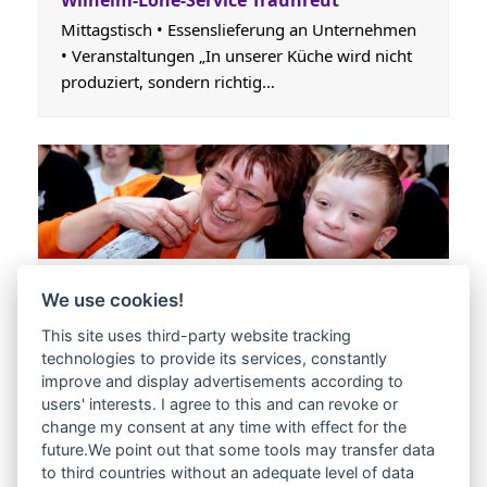
Wilhelm-Löhe-Service Traunreut
Mittagstisch • Essenslieferung an Unternehmen
• Veranstaltungen „In unserer Küche wird nicht
produziert, sondern richtig…
Wilhelm-Löhe-Tagesstätte Traunreut
We use cookies!
Wilhelm-Löhe-Tagesstätte Die Tagesstätte - eine
This site uses third-party website tracking
teilstationäre Einrichtung der Behinderten- und
technologies to provide its services, constantly
Jugendhilfe - ist ein Nachmittagsangebot…
improve and display advertisements according to
users' interests. I agree to this and can revoke or
change my consent at any time with effect for the
future.We point out that some tools may transfer data
to third countries without an adequate level of data