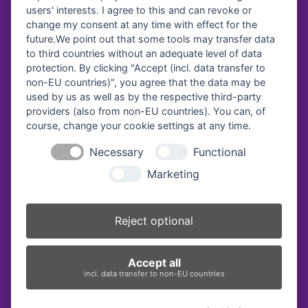
users' interests. I agree to this and can revoke or
Spendenkonto
change my consent at any time with effect for the
future.We point out that some tools may transfer data
to third countries without an adequate level of data
Diakonisches Werk Traunstein e.V.
protection. By clicking "Accept (incl. data transfer to
Kreissparkasse Traunstein-
Trostberg
non-EU countries)", you agree that the data may be
IBAN:
DE64 7105 2050 0040 7535 92
used by us as well as by the respective third-party
BIC:
BYLADEM1TST
providers (also from non-EU countries). You can, of
course, change your cookie settings at any time.
Diakonie Service & Pflege gGmbH
VR Bank Oberbayern Südost eG
Necessary
Functional
IBAN:
DE69 7109 0000 0008 2579 57
Marketing
BIC:
GENODEF1BGL
Vereinsregister-Nr:
Reject optional
Amtsgericht Traunstein, VR 40
Accept all
incl. data transfer to non-EU countries