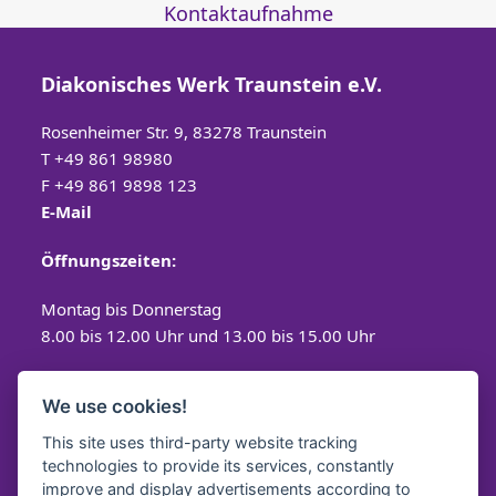
Kontaktaufnahme
Diakonisches Werk Traunstein e.V.
Rosenheimer Str. 9, 83278 Traunstein
T
+49 861 98980
F +49 861 9898 123
E-Mail
Öffnungszeiten:
Montag bis Donnerstag
8.00 bis 12.00 Uhr und 13.00 bis 15.00 Uhr
Freitag
We use cookies!
8.00 bis 12.00 Uhr
This site uses third-party website tracking
technologies to provide its services, constantly
improve and display advertisements according to