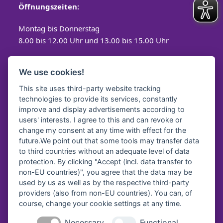
Öffnungszeiten:
Montag bis Donnerstag
8.00 bis 12.00 Uhr und 13.00 bis 15.00 Uhr
Freitag
We use cookies!
8.00 bis 12.00 Uhr
This site uses third-party website tracking
technologies to provide its services, constantly
improve and display advertisements according to
users' interests. I agree to this and can revoke or
Spendenkonto
change my consent at any time with effect for the
future.We point out that some tools may transfer data
Diakonisches Werk Traunstein e.V.
to third countries without an adequate level of data
protection. By clicking "Accept (incl. data transfer to
Kreissparkasse Traunstein-
Trostberg
non-EU countries)", you agree that the data may be
IBAN:
DE64 7105 2050 0040 7535 92
used by us as well as by the respective third-party
BIC:
BYLADEM1TST
providers (also from non-EU countries). You can, of
course, change your cookie settings at any time.
Diakonie Service & Pflege gGmbH
VR Bank Oberbayern Südost eG
Necessary
Functional