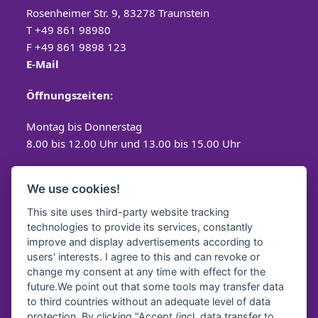
Rosenheimer Str. 9, 83278 Traunstein
T
+49 861 98980
F +49 861 9898 123
E-Mail
Öffnungszeiten:
Montag bis Donnerstag
8.00 bis 12.00 Uhr und 13.00 bis 15.00 Uhr
Freitag
We use cookies!
8.00 bis 12.00 Uhr
This site uses third-party website tracking
technologies to provide its services, constantly
improve and display advertisements according to
users' interests. I agree to this and can revoke or
Spendenkonto
change my consent at any time with effect for the
future.We point out that some tools may transfer data
Diakonisches Werk Traunstein e.V.
to third countries without an adequate level of data
protection. By clicking "Accept (incl. data transfer to