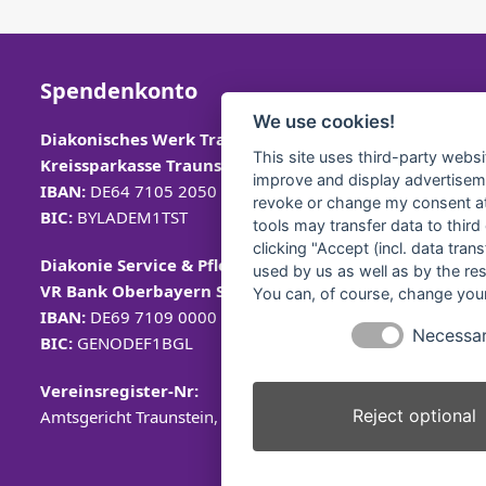
Spendenkonto
We use cookies!
Diakonisches Werk Traunstein e.V.
This site uses third-party websi
Kreissparkasse Traunstein-
Trostberg
improve and display advertisemen
IBAN:
DE64 7105 2050 0040 7535 92
revoke or change my consent at 
BIC:
BYLADEM1TST
tools may transfer data to third
clicking "Accept (incl. data tra
Diakonie Service & Pflege gGmbH
used by us as well as by the re
VR Bank Oberbayern Südost eG
You can, of course, change your
IBAN:
DE69 7109 0000 0008 2579 57
Necessa
BIC:
GENODEF1BGL
Vereinsregister-Nr:
Reject optional
Amtsgericht Traunstein, VR 40