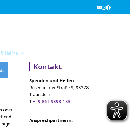
E-
Instagram
Facebook
Mail
 & Helfen
Kontakt
nds
Spenden und Helfen
Rosenheimer Straße 9, 83278
Traunstein
T
+49 861 9898-183
en oder
ichend
Ansprechpartnerin:
Einige