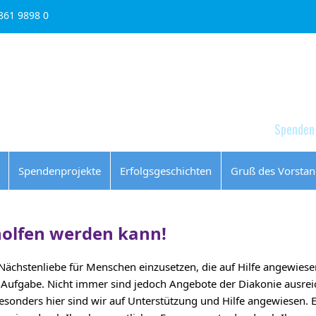
861 9898 0
Schule & Bildung
Karriere
Über uns
Spenden
Spendenprojekte
Erfolgsgeschichten
Gruß des Vorsta
eholfen werden kann!
r Nächstenliebe für Menschen einzusetzen, die auf Hilfe angewies
lle Aufgabe. Nicht immer sind jedoch Angebote der Diakonie ausre
. Besonders hier sind wir auf Unterstützung und Hilfe angewiesen. 