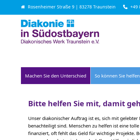
Skip
Rosenheimer Straße 9 | 83278 Traunstein
+49 
to
content
Beratung & Leistung
Seniorenhilfe
Machen Sie den Unterschied
So können Sie helfen
Bitte helfen Sie mit, damit g
Unser diakonischer Auftrag ist es, sich mit gelebte
benachteiligt sind. Menschen zu helfen ist eine to
finanziert, oft fehlt das Geld für wichtige Projekte