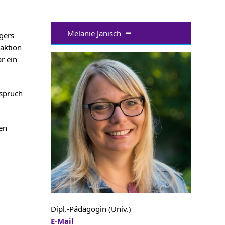
Melanie Janisch
ägers
raktion
r ein
uspruch
den
Dipl.-Pädagogin (Univ.)
E-Mail