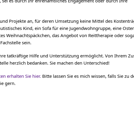
, sei es durch Ihr ehrenamtliches Engagement oder durch Ihre
 und Projekte an, für deren Umsetzung keine Mittel des Kostentr
autistisches Kind, ein Sofa für eine Jugendwohngruppe, eine Oste
etes Weihnachtspäckchen, das Angebot von Reittherapie oder soga
achstelle sein.
hre tatkräftige Hilfe und Unterstützung ermöglicht. Von Ihrem Z
Stelle herzlich bedanken. Sie machen den Unterschied!
n erhalten Sie hier.
Bitte lassen Sie es mich wissen, falls Sie zu 
ie gern.