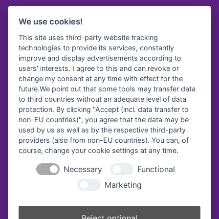
Freitag
We use cookies!
8.00 bis 12.00 Uhr
This site uses third-party website tracking
technologies to provide its services, constantly
improve and display advertisements according to
users' interests. I agree to this and can revoke or
Spendenkonto
change my consent at any time with effect for the
future.We point out that some tools may transfer data
Diakonisches Werk Traunstein e.V.
to third countries without an adequate level of data
protection. By clicking "Accept (incl. data transfer to
Kreissparkasse Traunstein-
Trostberg
non-EU countries)", you agree that the data may be
IBAN:
DE64 7105 2050 0040 7535 92
used by us as well as by the respective third-party
BIC:
BYLADEM1TST
providers (also from non-EU countries). You can, of
course, change your cookie settings at any time.
Diakonie Service & Pflege gGmbH
VR Bank Oberbayern Südost eG
Necessary
Functional
IBAN:
DE69 7109 0000 0008 2579 57
Marketing
BIC:
GENODEF1BGL
Vereinsregister-Nr:
Reject optional