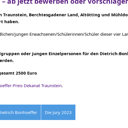
5 – ab jetzt bewerben oder vorschlage
 Traunstein, Berchtesgadener Land, Altötting und Mühldor
rt haben.
endlichen/jungen Erwachsenen/Schülerinnen/Schüler dieser vier La
dgruppen oder jungen Einzelpersonen für den Dietrich-Bon
erden.
sgesamt 2500 Euro
oeffer-Preis Dekanat Traunstein
.
ietrich Bonhoeffer
Die Jury 2023