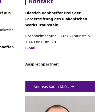
n
Kontakt
f aus,
Dietrich Bonhoeffer Preis der
Förderstiftung des Diakonischen
Werks Traunstein
ndkreise,
Rosenheimer Str. 9, 83278 Traunstein
T +49 861 9898 0
hoeffer-
E
-Mail
Ansprechpartner:
Andreas Karau M.Sc.