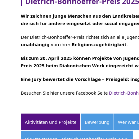
Dietrich-Bonhoeffer-Preis 202
Wir zeichnen junge Menschen aus den Landkreisen
die sich für andere eingesetzt oder sozial engagie
Der Dietrich-Bonhoeffer-Preis richtet sich an alle Jug
unabhängig
von ihrer
Religionszugehörigkeit
.
Bis zum 30. April 2025 können Projekte von Jugen
Preis 2025 beim Diakonischen Werk eingereicht w
Eine Jury bewertet die Vorschläge –
Preisgeld: in
Besuchen Sie hier unsere Facebook Seite
Dietrich-Bonh
Aktivitäten und Projekte
Bewerbung
Wer war D
Die Preisträger – Dietrich-Bonhoeffer-Preis 2025