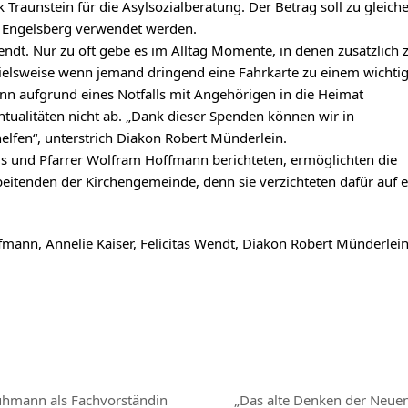
aunstein für die Asylsozialberatung. Der Betrag soll zu gleich
nd Engelsberg verwendet werden.
Wendt. Nur zu oft gebe es im Alltag Momente, in denen zusätzlich 
spielsweise wenn jemand dringend eine Fahrkarte zu einem wichti
nn aufgrund eines Notfalls mit Angehörigen in die Heimat
ntualitäten nicht ab. „Dank dieser Spenden können wir in
lfen“, unterstrich Diakon Robert Münderlein.
ds und Pfarrer Wolfram Hoffmann berichteten, ermöglichten die
beitenden der Kirchengemeinde, denn sie verzichteten dafür auf e
fmann, Annelie Kaiser, Felicitas Wendt, Diakon Robert Münderlei
uhmann als Fachvorständin
„Das alte Denken der Neuen