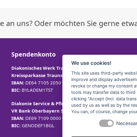
Nächster
Beitrag:
age an uns? Oder möchten Sie gerne etw
Spendenkonto
We use cookies!
Diakonisches Werk Traunstein e.V.
This site uses third-party websi
Kreissparkasse Traunstein-
Trostberg
improve and display advertisemen
IBAN:
DE64 7105 2050 0040 7535 92
revoke or change my consent at 
BIC:
BYLADEM1TST
tools may transfer data to third
clicking "Accept (incl. data tra
Diakonie Service & Pflege gGmbH
used by us as well as by the re
VR Bank Oberbayern Südost eG
You can, of course, change your
IBAN:
DE69 7109 0000 0008 2579 57
Necessa
BIC:
GENODEF1BGL