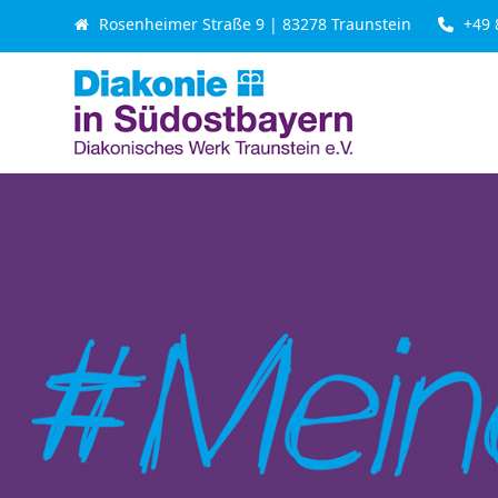
Skip
Rosenheimer Straße 9 | 83278 Traunstein
+49 
to
content
Beratung & Leistung
Seniorenhilfe