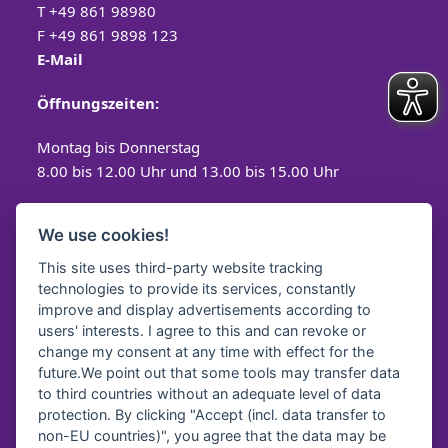
T
+49 861 98980
F +49 861 9898 123
E-Mail
Öffnungszeiten:
Montag bis Donnerstag
8.00 bis 12.00 Uhr und 13.00 bis 15.00 Uhr
Freitag
We use cookies!
8.00 bis 12.00 Uhr
This site uses third-party website tracking
technologies to provide its services, constantly
improve and display advertisements according to
users' interests. I agree to this and can revoke or
Spendenkonto
change my consent at any time with effect for the
future.We point out that some tools may transfer data
Diakonisches Werk Traunstein e.V.
to third countries without an adequate level of data
protection. By clicking "Accept (incl. data transfer to
Kreissparkasse Traunstein-
Trostberg
non-EU countries)", you agree that the data may be
IBAN:
DE64 7105 2050 0040 7535 92