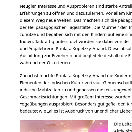
Neugier, Interesse und Ausprobieren sind starke Antre
Erfahrungen zu öffnen und dazuzulernen. Vor allem Kin
diesem Weg neue Welten. Das machten sich die pädago
der Heilpädagogischen Tagesstätte „Die Murmel“ der T
zunutze und begaben sich mit den Kindern auf eine si
Indien. Tatkräftig unterstützt wurden sie dabei von der
und Yogalehrerin Pritilata Kopetzky-Anand. Diese absolv
Ausbildung zur Erzieherin und begleitete deshalb die 
während der Osterferien.
Zunächst machte Pritilata Kopetzky-Anand die Kinder 
Elementen der indischen Kultur vertraut. Gemeinschaftl
indische Mahlzeiten zu und genossen die teils ungewo
Geschmacksrichtungen. Mit großem Interesse wurden 
Yogaübungen ausprobiert. Besonders gut gefiel den Ki
bedeutet wie „alles ist Ausdruck von unendlicher Liebe“
Die Leit
Aktivitä