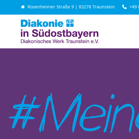
Skip
Rosenheimer Straße 9 | 83278 Traunstein
+49 
to
content
Beratung & Leistung
Seniorenhilfe