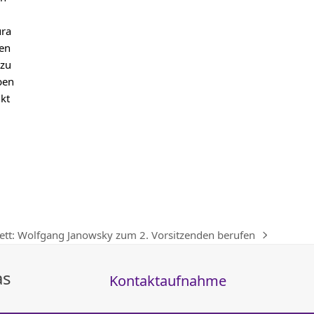
ura
ren
 zu
ben
kt
ett: Wolfgang Janowsky zum 2. Vorsitzenden berufen
as
Kontaktaufnahme