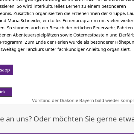
essieren. So wird interkulturelles Lernen zu einem besonderen
lebnis. Zusätzlich organisierten die Erzieherinnen der Gruppe, La
nd Maria Schneider, ein tolles Ferienprogramm mit vielen weite
n. So standen auch ein Besuch der örtlichen Feuerwehr, Fahrten
denen Abenteuerspielplätzen sowie Osternestbasteln und Eierfär
 Programm. Zum Ende der Ferien wurde als besonderer Höhepun
 zweitägiger Tanzkurs unter fachkundiger Anleitung organisiert.
sapp
Vorstand der Diakonie Bayern bald wieder kompl
Nächster
Beitrag:
age an uns? Oder möchten Sie gerne etw