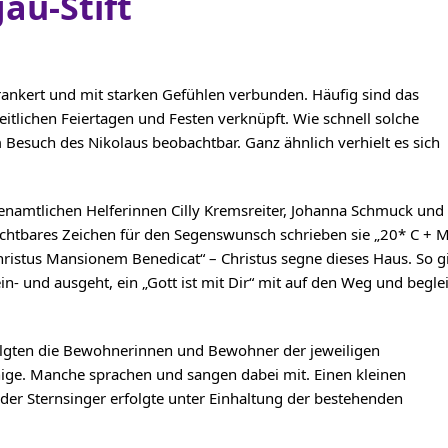
au-Stift
rankert und mit starken Gefühlen verbunden. Häufig sind das
zeitlichen Feiertagen und Festen verknüpft. Wie schnell solche
Besuch des Nikolaus beobachtbar. Ganz ähnlich verhielt es sich
renamtlichen Helferinnen Cilly Kremsreiter, Johanna Schmuck und
ichtbares Zeichen für den Segenswunsch schrieben sie „20* C + 
hristus Mansionem Benedicat“ – Christus segne dieses Haus. So g
 und ausgeht, ein „Gott ist mit Dir“ mit auf den Weg und beglei
olgten die Bewohnerinnen und Bewohner der jeweiligen
ge. Manche sprachen und sangen dabei mit. Einen kleinen
 der Sternsinger erfolgte unter Einhaltung der bestehenden