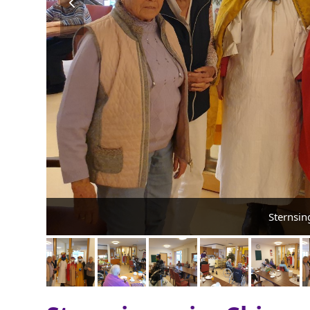
previous
slide
Sternsin