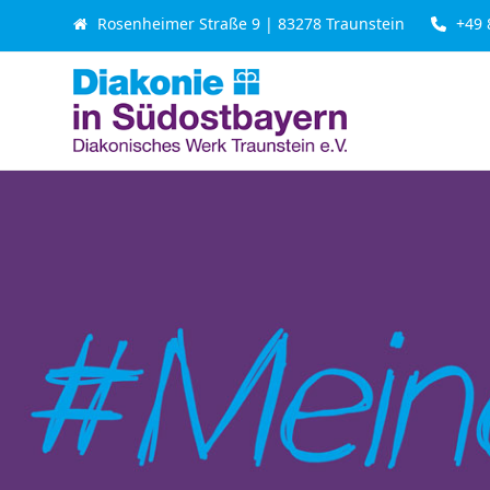
Skip
Rosenheimer Straße 9 | 83278 Traunstein
+49 
to
content
Beratung & Leistung
Seniorenhilfe