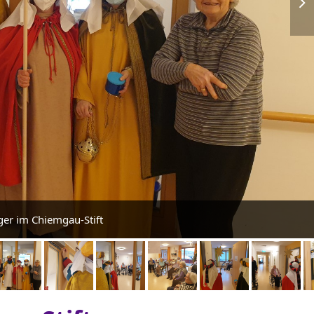
nex
slid
ger im Chiemgau-Stift