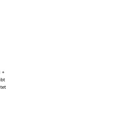
M +
ibt
tet