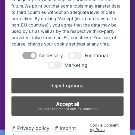
future.We point out that some tools may transfer data
Diakonisches Werk Traunstein e.V.
to third countries without an adequate level of data
protection. By clicking "Accept (incl. data transfer to
Kreissparkasse Traunstein-
Trostberg
non-EU countries)", you agree that the data may be
IBAN:
DE64 7105 2050 0040 7535 92
used by us as well as by the respective third-party
BIC:
BYLADEM1TST
providers (also from non-EU countries). You can, of
course, change your cookie settings at any time.
Diakonie Service & Pflege gGmbH
VR Bank Oberbayern Südost eG
Necessary
Functional
IBAN:
DE69 7109 0000 0008 2579 57
Marketing
BIC:
GENODEF1BGL
Vereinsregister-Nr:
Reject optional
Amtsgericht Traunstein, VR 40
Accept all
incl. data transfer to non-EU countries
Cookie Consent
Privacy policy
Imprint
by Prive
2026
Diakonisches Werk Traunstein e.V.
-
Impressum
|