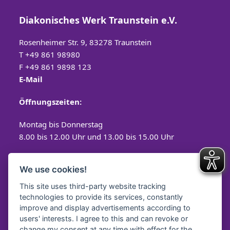
Diakonisches Werk Traunstein e.V.
Rosenheimer Str. 9, 83278 Traunstein
T
+49 861 98980
F +49 861 9898 123
E-Mail
Öffnungszeiten:
Montag bis Donnerstag
8.00 bis 12.00 Uhr und 13.00 bis 15.00 Uhr
Freitag
We use cookies!
8.00 bis 12.00 Uhr
This site uses third-party website tracking
technologies to provide its services, constantly
improve and display advertisements according to
users' interests. I agree to this and can revoke or
Spendenkonto
change my consent at any time with effect for the