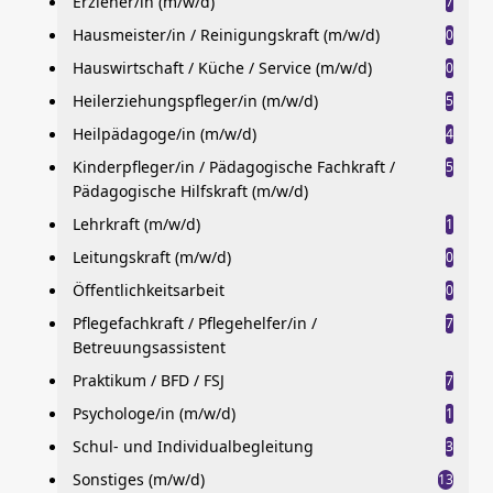
Erzieher/in (m/w/d)
7
Hausmeister/in / Reinigungskraft (m/w/d)
0
Hauswirtschaft / Küche / Service (m/w/d)
0
Heilerziehungspfleger/in (m/w/d)
5
Heilpädagoge/in (m/w/d)
4
Kinderpfleger/in / Pädagogische Fachkraft /
5
Pädagogische Hilfskraft (m/w/d)
Lehrkraft (m/w/d)
1
Leitungskraft (m/w/d)
0
Öffentlichkeitsarbeit
0
Pflegefachkraft / Pflegehelfer/in /
7
Betreuungsassistent
Praktikum / BFD / FSJ
7
Psychologe/in (m/w/d)
1
Schul- und Individualbegleitung
3
Sonstiges (m/w/d)
13