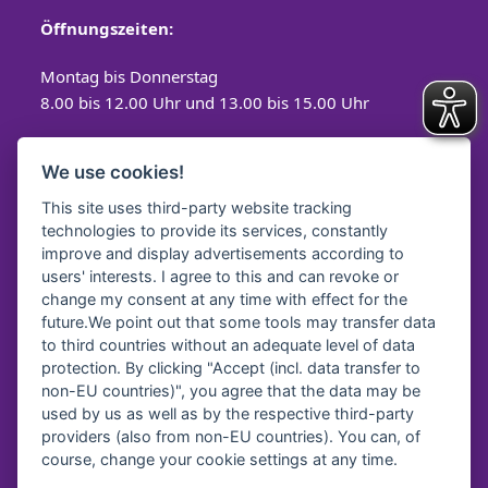
Öffnungszeiten:
Montag bis Donnerstag
8.00 bis 12.00 Uhr und 13.00 bis 15.00 Uhr
Freitag
We use cookies!
8.00 bis 12.00 Uhr
This site uses third-party website tracking
technologies to provide its services, constantly
improve and display advertisements according to
users' interests. I agree to this and can revoke or
Spendenkonto
change my consent at any time with effect for the
future.We point out that some tools may transfer data
Diakonisches Werk Traunstein e.V.
to third countries without an adequate level of data
protection. By clicking "Accept (incl. data transfer to
Kreissparkasse Traunstein-
Trostberg
non-EU countries)", you agree that the data may be
IBAN:
DE64 7105 2050 0040 7535 92
used by us as well as by the respective third-party
BIC:
BYLADEM1TST
providers (also from non-EU countries). You can, of
course, change your cookie settings at any time.
Diakonie Service & Pflege gGmbH