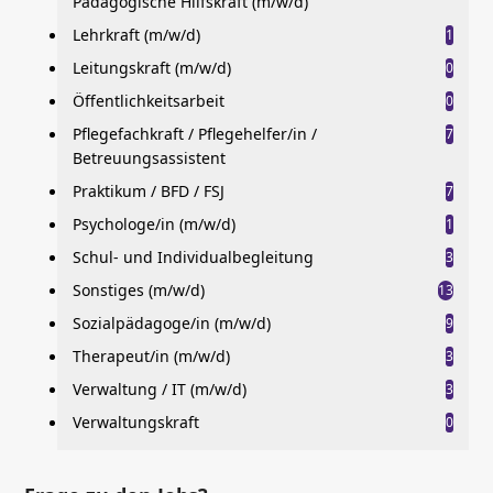
Pädagogische Hilfskraft (m/w/d)
Lehrkraft (m/w/d)
1
Leitungskraft (m/w/d)
0
Öffentlichkeitsarbeit
0
Pflegefachkraft / Pflegehelfer/in /
7
Betreuungsassistent
Praktikum / BFD / FSJ
7
Psychologe/in (m/w/d)
1
Schul- und Individualbegleitung
3
Sonstiges (m/w/d)
13
Sozialpädagoge/in (m/w/d)
9
Therapeut/in (m/w/d)
3
Verwaltung / IT (m/w/d)
3
Verwaltungskraft
0