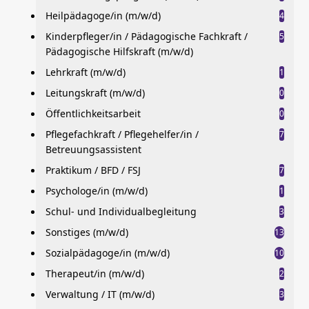
Heilpädagoge/in (m/w/d)
4
Kinderpfleger/in / Pädagogische Fachkraft /
5
Pädagogische Hilfskraft (m/w/d)
Lehrkraft (m/w/d)
1
Leitungskraft (m/w/d)
0
Öffentlichkeitsarbeit
0
Pflegefachkraft / Pflegehelfer/in /
7
Betreuungsassistent
Praktikum / BFD / FSJ
7
Psychologe/in (m/w/d)
1
Schul- und Individualbegleitung
3
Sonstiges (m/w/d)
13
Sozialpädagoge/in (m/w/d)
10
Therapeut/in (m/w/d)
2
Verwaltung / IT (m/w/d)
3