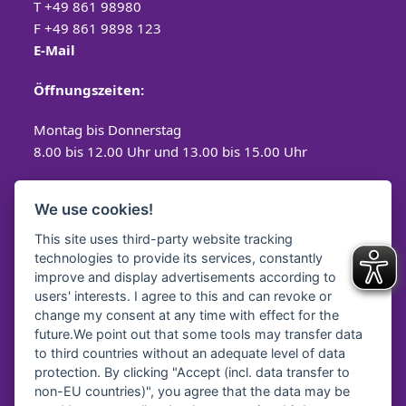
T
+49 861 98980
F +49 861 9898 123
E-Mail
Öffnungszeiten:
Montag bis Donnerstag
8.00 bis 12.00 Uhr und 13.00 bis 15.00 Uhr
Freitag
We use cookies!
8.00 bis 12.00 Uhr
This site uses third-party website tracking
technologies to provide its services, constantly
improve and display advertisements according to
users' interests. I agree to this and can revoke or
Spendenkonto
change my consent at any time with effect for the
future.We point out that some tools may transfer data
Diakonisches Werk Traunstein e.V.
to third countries without an adequate level of data
protection. By clicking "Accept (incl. data transfer to
Kreissparkasse Traunstein-
Trostberg
non-EU countries)", you agree that the data may be
IBAN:
DE64 7105 2050 0040 7535 92