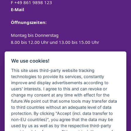
F +49 861 9898 123
E-Mail
Öffnungszeiten:
Montag bis Donnerstag
8.00 bis 12.00 Uhr und 13.00 bis 15.00 Uhr
Freitag
We use cookies!
8.00 bis 12.00 Uhr
This site uses third-party website tracking
technologies to provide its services, constantly
improve and display advertisements according to
users' interests. I agree to this and can revoke or
Spendenkonto
change my consent at any time with effect for the
future.We point out that some tools may transfer data
Diakonisches Werk Traunstein e.V.
to third countries without an adequate level of data
protection. By clicking "Accept (incl. data transfer to
Kreissparkasse Traunstein-
Trostberg
non-EU countries)", you agree that the data may be
IBAN:
DE64 7105 2050 0040 7535 92
used by us as well as by the respective third-party
BIC:
BYLADEM1TST