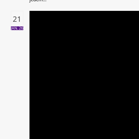
21
JAN. 26