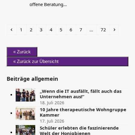
offene Beratung…
Vorheriger
Seite
Seite
Seite
Seite
Seite
Seite
Seite
Seite
Vorwärts
1
2
3
4
5
6
7
…
72
Beiträge allgemein
„Wenn die IT ausfällt, fällt auch das
Unternehmen aus!“
18. Juli 2026
10 Jahre therapeutische Wohngruppe
Kammer
17. Juli 2026
Schüler erlebten die faszinierende
Welt der Honigbienen