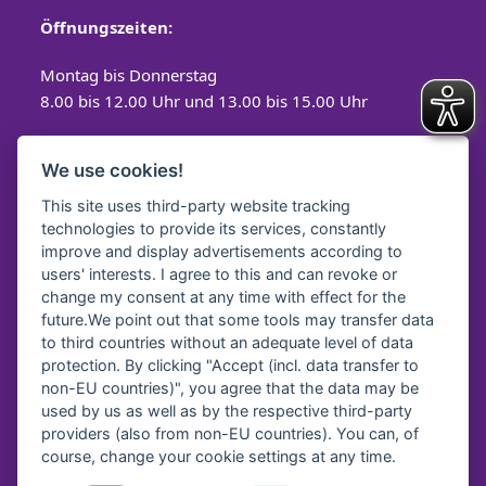
Öffnungszeiten:
Montag bis Donnerstag
8.00 bis 12.00 Uhr und 13.00 bis 15.00 Uhr
Freitag
We use cookies!
8.00 bis 12.00 Uhr
This site uses third-party website tracking
technologies to provide its services, constantly
improve and display advertisements according to
users' interests. I agree to this and can revoke or
Spendenkonto
change my consent at any time with effect for the
future.We point out that some tools may transfer data
Diakonisches Werk Traunstein e.V.
to third countries without an adequate level of data
protection. By clicking "Accept (incl. data transfer to
Kreissparkasse Traunstein-
Trostberg
non-EU countries)", you agree that the data may be
IBAN:
DE64 7105 2050 0040 7535 92
used by us as well as by the respective third-party
BIC:
BYLADEM1TST
providers (also from non-EU countries). You can, of
course, change your cookie settings at any time.
Diakonie Service & Pflege gGmbH