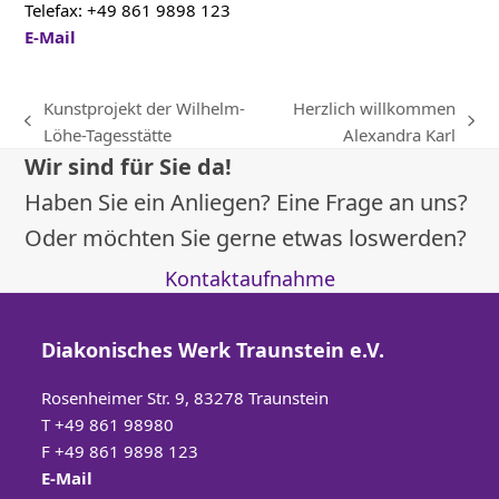
Telefax: +49 861 9898 123
E-Mail
Kunstprojekt der Wilhelm-
Herzlich willkommen
vorheriger
Nächster
Löhe-Tagesstätte
Alexandra Karl
Beitrag:
Beitrag:
Wir sind für Sie da!
Haben Sie ein Anliegen? Eine Frage an uns?
Oder möchten Sie gerne etwas loswerden?
Kontaktaufnahme
Diakonisches Werk Traunstein e.V.
Rosenheimer Str. 9, 83278 Traunstein
T
+49 861 98980
F +49 861 9898 123
E-Mail