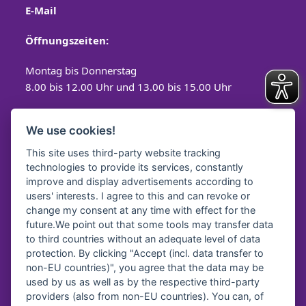
E-Mail
Öffnungszeiten:
Montag bis Donnerstag
8.00 bis 12.00 Uhr und 13.00 bis 15.00 Uhr
Freitag
We use cookies!
8.00 bis 12.00 Uhr
This site uses third-party website tracking
technologies to provide its services, constantly
improve and display advertisements according to
users' interests. I agree to this and can revoke or
Spendenkonto
change my consent at any time with effect for the
future.We point out that some tools may transfer data
Diakonisches Werk Traunstein e.V.
to third countries without an adequate level of data
protection. By clicking "Accept (incl. data transfer to
Kreissparkasse Traunstein-
Trostberg
non-EU countries)", you agree that the data may be
IBAN:
DE64 7105 2050 0040 7535 92
used by us as well as by the respective third-party
BIC:
BYLADEM1TST
providers (also from non-EU countries). You can, of