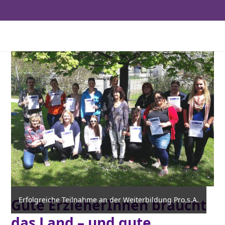
Erfolgreiche Teilnahme an der Weiterbildung Pro.s.A.
Gute ErzieherInnen braucht
das Land – und gute