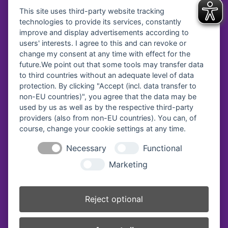
This site uses third-party website tracking
technologies to provide its services, constantly
improve and display advertisements according to
users' interests. I agree to this and can revoke or
Spendenkonto
change my consent at any time with effect for the
future.We point out that some tools may transfer data
Diakonisches Werk Traunstein e.V.
to third countries without an adequate level of data
protection. By clicking "Accept (incl. data transfer to
Kreissparkasse Traunstein-
Trostberg
non-EU countries)", you agree that the data may be
IBAN:
DE64 7105 2050 0040 7535 92
used by us as well as by the respective third-party
BIC:
BYLADEM1TST
providers (also from non-EU countries). You can, of
course, change your cookie settings at any time.
Diakonie Service & Pflege gGmbH
VR Bank Oberbayern Südost eG
Necessary
Functional
IBAN:
DE69 7109 0000 0008 2579 57
Marketing
BIC:
GENODEF1BGL
Vereinsregister-Nr:
Reject optional
Amtsgericht Traunstein, VR 40