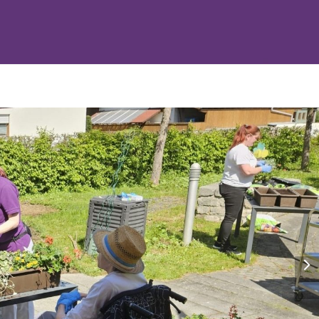
nex
slid