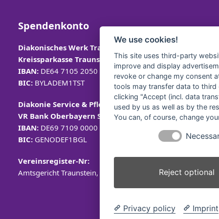
Spendenkonto
We use cookies!
Diakonisches Werk Traunstein e.V.
This site uses third-party websi
Kreissparkasse Traunstein-
Trostberg
improve and display advertisemen
IBAN:
DE64 7105 2050 0040 7535 92
revoke or change my consent at 
BIC:
BYLADEM1TST
tools may transfer data to third
clicking "Accept (incl. data tra
Diakonie Service & Pflege gGmbH
used by us as well as by the re
VR Bank Oberbayern Südost eG
You can, of course, change your
IBAN:
DE69 7109 0000 0008 2579 57
Necessa
BIC:
GENODEF1BGL
Vereinsregister-Nr:
Reject optional
Amtsgericht Traunstein, VR 40
Privacy policy
Imprint