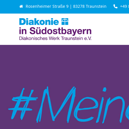
Skip
Rosenheimer Straße 9 | 83278 Traunstein
+49 
to
content
Beratung & Leistung
Seniorenhilfe