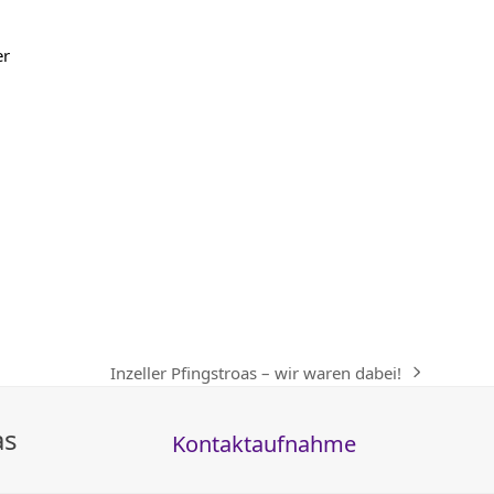
er
Inzeller Pfingstroas – wir waren dabei!
Nächster
Beitrag:
as
Kontaktaufnahme