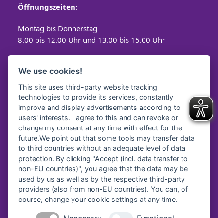
Öffnungszeiten:
Montag bis Donnerstag
8.00 bis 12.00 Uhr und 13.00 bis 15.00 Uhr
Freitag
We use cookies!
8.00 bis 12.00 Uhr
This site uses third-party website tracking
technologies to provide its services, constantly
improve and display advertisements according to
users' interests. I agree to this and can revoke or
Spendenkonto
change my consent at any time with effect for the
future.We point out that some tools may transfer data
Diakonisches Werk Traunstein e.V.
to third countries without an adequate level of data
protection. By clicking "Accept (incl. data transfer to
Kreissparkasse Traunstein-
Trostberg
non-EU countries)", you agree that the data may be
IBAN:
DE64 7105 2050 0040 7535 92
used by us as well as by the respective third-party
BIC:
BYLADEM1TST
providers (also from non-EU countries). You can, of
course, change your cookie settings at any time.
Diakonie Service & Pflege gGmbH
VR Bank Oberbayern Südost eG
Necessary
Functional