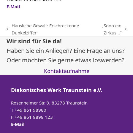
E-Mail
Häusliche Gewalt: Erschreckende
„Sooo ein
vorheriger
Nächster
Dunkelziffer
Zirkus…“
Beitrag:
Beitrag:
Wir sind für Sie da!
Haben Sie ein Anliegen? Eine Frage an uns?
Oder möchten Sie gerne etwas loswerden?
Kontaktaufnahme
Diakonisches Werk Traunstein e.V.
Rosenheimer Str. 9, 83278 Traunstein
T
+49 861 98980
F +49 861 9898 123
E-Mail