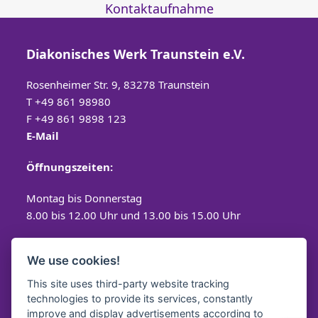
Kontaktaufnahme
Diakonisches Werk Traunstein e.V.
Rosenheimer Str. 9, 83278 Traunstein
T
+49 861 98980
F +49 861 9898 123
E-Mail
Öffnungszeiten:
Montag bis Donnerstag
8.00 bis 12.00 Uhr und 13.00 bis 15.00 Uhr
Freitag
We use cookies!
8.00 bis 12.00 Uhr
This site uses third-party website tracking
technologies to provide its services, constantly
improve and display advertisements according to