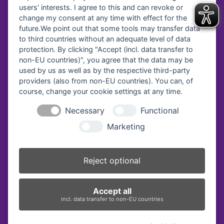
users' interests. I agree to this and can revoke or
Spendenkonto
change my consent at any time with effect for the
future.We point out that some tools may transfer data
to third countries without an adequate level of data
Diakonisches Werk Traunstein e.V.
protection. By clicking "Accept (incl. data transfer to
Kreissparkasse Traunstein-
Trostberg
non-EU countries)", you agree that the data may be
IBAN:
DE64 7105 2050 0040 7535 92
used by us as well as by the respective third-party
BIC:
BYLADEM1TST
providers (also from non-EU countries). You can, of
course, change your cookie settings at any time.
Diakonie Service & Pflege gGmbH
VR Bank Oberbayern Südost eG
Necessary
Functional
IBAN:
DE69 7109 0000 0008 2579 57
Marketing
BIC:
GENODEF1BGL
Vereinsregister-Nr:
Reject optional
Amtsgericht Traunstein, VR 40
Accept all
incl. data transfer to non-EU countries