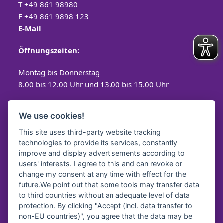
T
+49 861 98980
F +49 861 9898 123
E-Mail
Öffnungszeiten:
Montag bis Donnerstag
8.00 bis 12.00 Uhr und 13.00 bis 15.00 Uhr
Freitag
We use cookies!
8.00 bis 12.00 Uhr
This site uses third-party website tracking
technologies to provide its services, constantly
improve and display advertisements according to
users' interests. I agree to this and can revoke or
Spendenkonto
change my consent at any time with effect for the
future.We point out that some tools may transfer data
Diakonisches Werk Traunstein e.V.
to third countries without an adequate level of data
protection. By clicking "Accept (incl. data transfer to
Kreissparkasse Traunstein-
Trostberg
non-EU countries)", you agree that the data may be
IBAN:
DE64 7105 2050 0040 7535 92