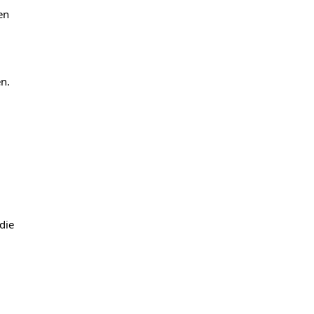
en
n.
die
s