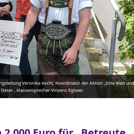
slid
ngsleitung Veronika Kecht, Koordinator der Aktion „Eine Welt un
Deser , Klassensprecher Vinzenz Eglseer.
 2.000 Euro für „Betreute