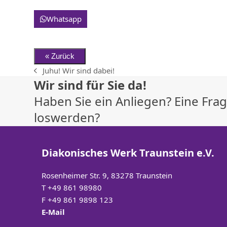
Whatsapp
Juhu! Wir sind dabei!
vorheriger
Wir sind für Sie da!
Beitrag:
Haben Sie ein Anliegen? Eine Fr
loswerden?
Diakonisches Werk Traunstein e.V.
Rosenheimer Str. 9, 83278 Traunstein
T
+49 861 98980
F +49 861 9898 123
E-Mail