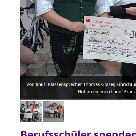
slide
Von links: Klassensprecher Thomas Golser, Einrichtu
Not im eigenen Land“ Franz 
Berufsschüler spenden