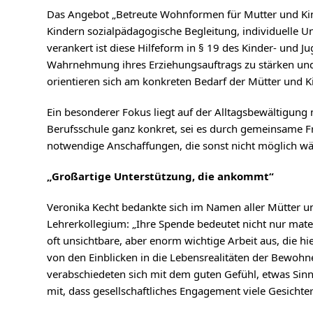
Das Angebot „Betreute Wohnformen für Mutter und Kind“
Kindern sozialpädagogische Begleitung, individuelle U
verankert ist diese Hilfeform in § 19 des Kinder- und Jug
Wahrnehmung ihres Erziehungsauftrags zu stärken und 
orientieren sich am konkreten Bedarf der Mütter und 
Ein besonderer Fokus liegt auf der Alltagsbewältigung m
Berufsschule ganz konkret, sei es durch gemeinsame Fre
notwendige Anschaffungen, die sonst nicht möglich wä
„Großartige Unterstützung, die ankommt“
Veronika Kecht bedankte sich im Namen aller Mütter u
Lehrerkollegium: „Ihre Spende bedeutet nicht nur mate
oft unsichtbare, aber enorm wichtige Arbeit aus, die hi
von den Einblicken in die Lebensrealitäten der Bewohn
verabschiedeten sich mit dem guten Gefühl, etwas Sinn
mit, dass gesellschaftliches Engagement viele Gesichter