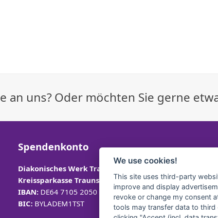
age an uns? Oder möchten Sie gerne etw
Spendenkonto
We use cookies!
Diakonisches Werk Traunstein e.V.
This site uses third-party websi
Kreissparkasse Traunstein-
Trostberg
improve and display advertisemen
IBAN:
DE64 7105 2050 0040 7535 92
revoke or change my consent at 
BIC:
BYLADEM1TST
tools may transfer data to third
clicking "Accept (incl. data tra