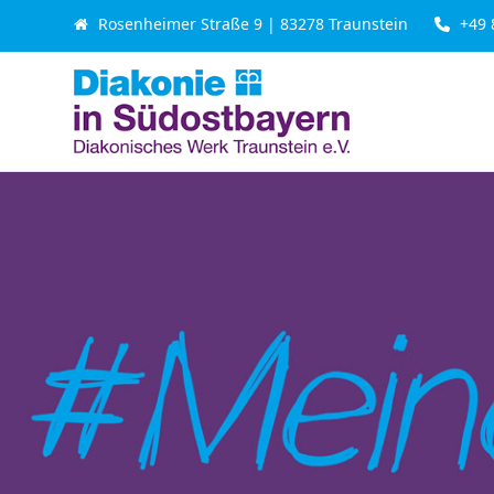
Skip
Rosenheimer Straße 9 | 83278 Traunstein
+49 
to
content
Beratung & Leistung
Seniorenhilfe