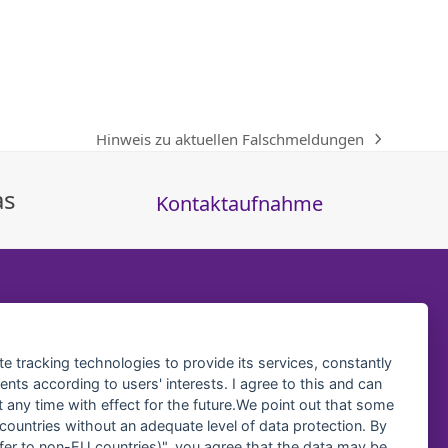
Hinweis zu aktuellen Falschmeldungen
Nächster
Beitrag:
as
Kontaktaufnahme
te tracking technologies to provide its services, constantly
ts according to users' interests. I agree to this and can
any time with effect for the future.We point out that some
 countries without an adequate level of data protection. By
nsfer to non-EU countries)", you agree that the data may be